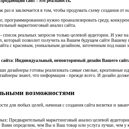
Продающий сайт - это реальность.
раз и заключается в том, чтобы продумать схему создания от на
тке, программированию) нужно проанализировать среду, конкурен
тельный маркетинговый анализ сайта.
 - список реальных запросов только целевой аудитории. И уже на
, который позволит получить на Вашем будущем сайте Вашему ц
сайта с красивым, уникальным дизайном, заточенным под наши за
 сайта
:
Индивидуальный, неповторимый дизайн Вашего сайт
ши дизайнеры готовы реализовать самые смелые, креативные ид
изайнеры знают, что информация - прежде всего. И дизайн долж
льными возможностями
ти для любых целей, начиная с создания сайта визитки и заканч
торых: Предварительный маркетинговый анализ целевой аудитор
 Вами определим, чем Вы и Ваш товар или услуга лучше, чем у