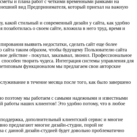
 сметы и плана работ с четкими временными рамками на
и внешний вид Предпринимателя, который приехал на важную
у, какой стильный и современный дизайн у сайта, как удобно
 позаботилась о своем сайте, вложила в него труд, время и
ипирования выявить недостатки, сделать сайт еще более
о сайта таким образом, чтобы будущему Пользователю сайта
левое действие - покупал, заказывал, звонил. Профессиональное
н способен творить чудеса. Интеграция системы управления для
 нетиповым функционалом мы предлагаем свои авторские
бслуживание в течение месяца после того, как было завершено
енно поэтому мы работаем с самыми надежными и известными
 работы наших клиентов! Это удобно потому, что в любое
хподдержка, дополнительный клиентский сервис и многие
ивно предлагают многие дизайн-студии, порой не
а с данной дизайн-студией будет довольно проблематично