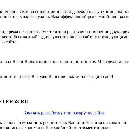
траничкой в сети, бесполезной и часто далекой от функциональн
 клиентов, может служить Вам эффективной рекламной площадко
но, время не стоит на месте и теперь, глядя на творение двух-т
ровести бесплатный аудит существующего сайта с последующими 
го сайта.
н радовал Вас и Ваших клиентов, просто позвоните. Мы сделаем 
ости и - вот у Вас уже Ваш новенький блестящий сайт!
ASTER58.RU
Заказать разработку или раскрутку сайта!
рекрасная возможность реализовать Ваши пожелания и создать по
оворя, мы создадим для Вас удобный инструмент продаж.