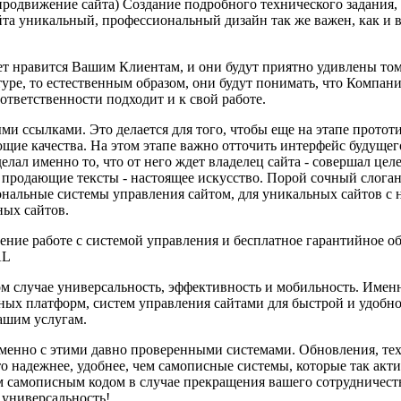
продвижение сайта) Создание подробного технического задания,
айта уникальный, профессиональный дизайн так же важен, как 
ет нравится Вашим Клиентам, и они будут приятно удивлены том
уре, то естественным образом, они будут понимать, что Компания
й ответственности подходит и к свой работе.
ми ссылками. Это делается для того, чтобы еще на этапе протот
щие качества. На этом этапе важно отточить интерфейс будущег
делал именно то, что от него ждет владелец сайта - совершал це
ь продающие тексты - настоящее искусство. Порой сочный слога
ональные системы управления сайтом, для уникальных сайтов с
ных сайтов.
чение работе с системой управления и бесплатное гарантийное о
AL
ном случае универсальность, эффективность и мобильность. Им
х платформ, систем управления сайтами для быстрой и удобной
ашим услугам.
именно с этими давно проверенными системами. Обновления, те
о надежнее, удобнее, чем самописные системы, которые так акт
 самописным кодом в случае прекращения вашего сотрудничеств
 универсальность!