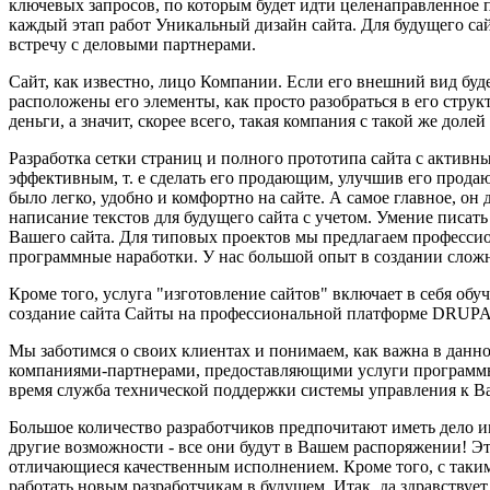
ключевых запросов, по которым будет идти целенаправленное 
каждый этап работ Уникальный дизайн сайта. Для будущего с
встречу с деловыми партнерами.
Сайт, как известно, лицо Компании. Если его внешний вид буд
расположены его элементы, как просто разобраться в его структ
деньги, а значит, скорее всего, такая компания с такой же доле
Разработка сетки страниц и полного прототипа сайта с активны
эффективным, т. е сделать его продающим, улучшив его продаю
было легко, удобно и комфортно на сайте. А самое главное, он 
написание текстов для будущего сайта с учетом. Умение писат
Вашего сайта. Для типовых проектов мы предлагаем професси
программные наработки. У нас большой опыт в создании слож
Кроме того, услуга "изготовление сайтов" включает в себя обу
создание сайта Сайты на профессиональной платформе DRUP
Мы заботимся о своих клиентах и понимаем, как важна в дан
компаниями-партнерами, предоставляющими услуги программны
время служба технической поддержки системы управления к В
Большое количество разработчиков предпочитают иметь дело 
другие возможности - все они будут в Вашем распоряжении! Эт
отличающиеся качественным исполнением. Кроме того, с таким
работать новым разработчикам в будущем. Итак, да здравствует